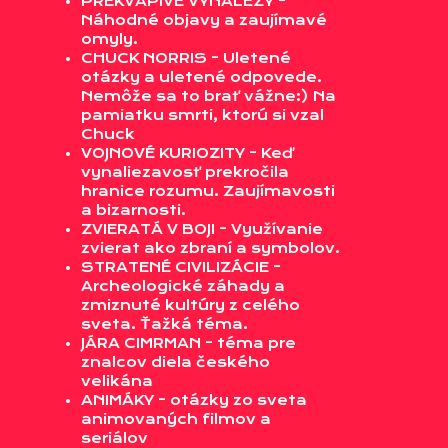
PREKVAPIVÉ VYNÁLEZY -
Náhodné objavy a zaujímavé
omyly.
CHUCK NORRIS - Uletené
otázky a uletené odpovede.
Nemôže sa to brať vážne:) Na
pamiatku smrti, ktorú si vzal
Chuck
VOJNOVÉ KURIOZITY - Keď
vynaliezavosť prekročila
hranice rozumu. Zaujímavosti
a bizarnosti.
ZVIERATÁ V BOJI - Využívanie
zvierat ako zbraní a symbolov.
STRATENÉ CIVILIZÁCIE -
Archeologické záhady a
zmiznuté kultúry z celého
sveta. Ťažká téma.
JÁRA CIMRMAN - téma pre
znalcov diela českého
velikána
ANIMÁKY - otázky zo sveta
animovaných filmov a
seriálov