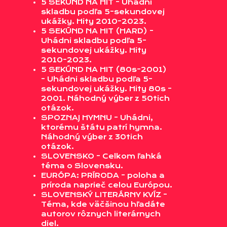
5 SEKÚND NA HIT - Uhádni
skladbu podľa 5-sekundovej
ukážky. Hity 2010-2023.
5 SEKÚND NA HIT (HARD) -
Uhádni skladbu podľa 5-
sekundovej ukážky. Hity
2010-2023.
5 SEKÚND NA HIT (80s-2001)
- Uhádni skladbu podľa 5-
sekundovej ukážky. Hity 80s -
2001. Náhodný výber z 50tich
otázok.
SPOZNAJ HYMNU - Uhádni,
ktorému štátu patrí hymna.
Náhodný výber z 30tich
otázok.
SLOVENSKO - Celkom ľahká
téma o Slovensku.
EURÓPA: PRÍRODA - poloha a
príroda naprieč celou Európou.
SLOVENSKÝ LITERÁRNY KVÍZ -
Téma, kde väčšinou hľadáte
autorov rôznych literárnych
diel.