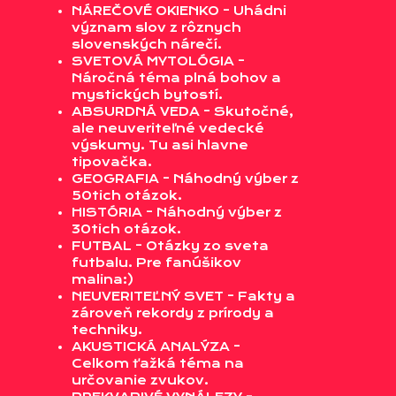
NÁREČOVÉ OKIENKO - Uhádni
význam slov z rôznych
slovenských nárečí.
SVETOVÁ MYTOLÓGIA -
Náročná téma plná bohov a
mystických bytostí.
ABSURDNÁ VEDA - Skutočné,
ale neuveriteľné vedecké
výskumy. Tu asi hlavne
tipovačka.
GEOGRAFIA - Náhodný výber z
50tich otázok.
HISTÓRIA - Náhodný výber z
30tich otázok.
FUTBAL - Otázky zo sveta
futbalu. Pre fanúšikov
malina:)
NEUVERITEĽNÝ SVET - Fakty a
zároveň rekordy z prírody a
techniky.
AKUSTICKÁ ANALÝZA -
Celkom ťažká téma na
určovanie zvukov.