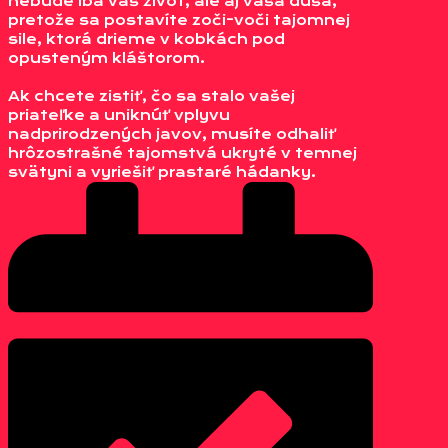
nebude iba váš život, ale aj vaša duša,
pretože sa postavíte zoči-voči tajomnej
sile, ktorá drieme v kobkách pod
opusteným kláštorom.
Ak chcete zistiť, čo sa stalo vašej
priateľke a uniknúť vplyvu
nadprirodzených javov, musíte odhaliť
hrôzostrašné tajomstvá ukryté v temnej
svätyni a vyriešiť prastaré hádanky.