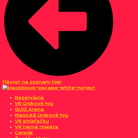
Návrat na zoznam hier
Rezervácia
VR únikové hry
QUIZ Arena
Klasické únikové hry
VR strieľačky
VR herné miesta
Cenník