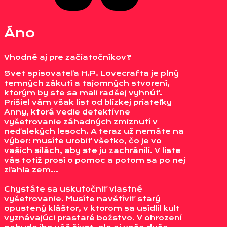
Áno
Vhodné aj pre začiatočníkov?
Svet spisovateľa H.P. Lovecrafta je plný
temných zákutí a tajomných stvorení,
ktorým by ste sa mali radšej vyhnúť.
Prišiel vám však list od blízkej priateľky
Anny, ktorá vedie detektívne
vyšetrovanie záhadných zmiznutí v
neďalekých lesoch. A teraz už nemáte na
výber: musíte urobiť všetko, čo je vo
vašich silách, aby ste ju zachránili. V liste
vás totiž prosí o pomoc a potom sa po nej
zľahla zem…
Chystáte sa uskutočniť vlastné
vyšetrovanie. Musíte navštíviť starý
opustený kláštor, v ktorom sa usídlil kult
vyznávajúci prastaré božstvo. V ohrození