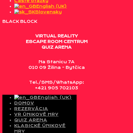
Časté otázky
English (UK)
Slovensky
BLACK BLOCK
VIRTUAL REALITY
ESCAPE ROOM CENTRUM
QUIZ ARENA
Na Stanicu 7A
010 09 Žilina - Bytčica
Tel./SMS/WhatsApp:
+421 905 702103
English (UK)
DOMOV
REZERVÁCIA
VR ÚNIKOVÉ HRY
QUIZ ARENA
KLASICKÉ ÚNIKOVÉ
HRY