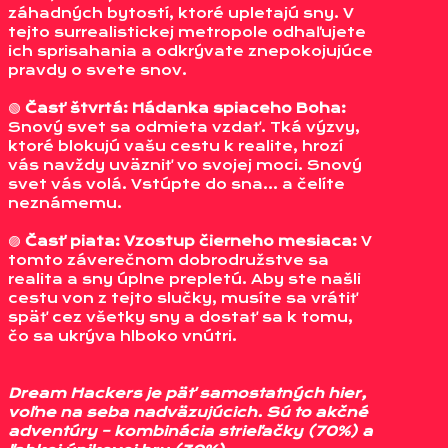
záhadných bytostí, ktoré upletajú sny. V
tejto surrealistickej metropole odhaľujete
ich sprisahania a odkrývate znepokojujúce
pravdy o svete snov.
🟢
Časť štvrtá: Hádanka spiaceho Boha:
Snový svet sa odmieta vzdať. Tká výzvy,
ktoré blokujú vašu cestu k realite, hrozí
vás navždy uväzniť vo svojej moci. Snový
svet vás volá. Vstúpte do sna… a čelíte
neznámemu.
🟣
Časť piata: Vzostup čierneho mesiaca:
V
tomto záverečnom dobrodružstve sa
realita a sny úplne prepletú. Aby ste našli
cestu von z tejto slučky, musíte sa vrátiť
späť cez všetky sny a dostať sa k tomu,
čo sa ukrýva hlboko vnútri.
Dream Hackers je päť samostatných hier,
voľne na seba nadväzujúcich. Sú to akčné
adventúry – kombinácia strieľačky (70%) a