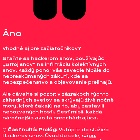
Áno
Vhodné aj pre začiatočníkov?
Staňte sa hackerom snov, používajúc
„Stroj snov“ na infiltráciu kolektívnych
snov. Každý ponor vás zavedie hlbšie do
nepreskúmaných zákutí, kde sa
nebezpečenstvo a objavovanie prelínajú.
Ale dávajte si pozor: v zázrakoch týchto
záhadných svetov sa skrývajú živé nočné
mory, ktoré čakajú na to, aby zastavili
nepozvaných hostí. Šesť misii, každá
náročnejšia ako tá predchádzajúca.
⚪️
Časť nultá: Prológ:
Vstúpte do služieb
Hackerov snov. Úvod do celej ságy,