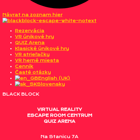
Návrat na zoznam hier
Rezervácia
VR únikové hry
QUIZ Arena
Klasické únikové hry
VR strieľačky
VR herné miesta
Cenník
Časté otázky
English (UK)
Slovensky
BLACK BLOCK
VIRTUAL REALITY
ESCAPE ROOM CENTRUM
QUIZ ARENA
Na Stanicu 7A