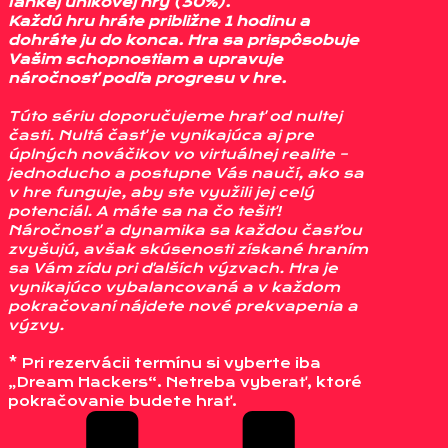
ľahkej únikovej hry (30%).
Každú hru hráte približne 1 hodinu a
dohráte ju do konca. Hra sa prispôsobuje
Vašim schopnostiam a upravuje
náročnosť podľa progresu v hre.
Túto sériu doporučujeme hrať od nultej
časti. Nultá časť je vynikajúca aj pre
úplných nováčikov vo virtuálnej realite –
jednoducho a postupne Vás naučí, ako sa
v hre funguje, aby ste využili jej celý
potenciál. A máte sa na čo tešiť!
Náročnosť a dynamika sa každou časťou
zvyšujú, avšak skúsenosti získané hraním
sa Vám zídu pri ďalších výzvach. Hra je
vynikajúco vybalancovaná a v každom
pokračovaní nájdete nové prekvapenia a
výzvy.
* Pri rezervácii termínu si vyberte iba
„Dream Hackers“. Netreba vyberať, ktoré
pokračovanie budete hrať.