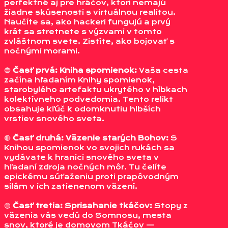
perfektné aj pre hráčov, ktorí nemajú
žiadne skúsenosti s virtuálnou realitou.
Naučíte sa, ako hackeri fungujú a prvý
krát sa stretnete s výzvami v tomto
zvláštnom svete. Zistíte, ako bojovať s
nočnými morami.
🔵
Časť prvá: Kniha spomienok:
Vaša cesta
začína hľadaním Knihy spomienok,
starobylého artefaktu ukrytého v hĺbkach
kolektívneho podvedomia. Tento relikt
obsahuje kľúč k odomknutiu hlbších
vrstiev snového sveta.
🔴
Časť druhá: Väzenie starých Bohov:
S
Knihou spomienok vo svojich rukách sa
vydávate k hranici snového sveta v
hľadaní zdroja nočných môr. Tu čelíte
epickému súťaženiu proti prapôvodným
silám v ich zatienenom väzení.
🟡
Časť tretia: Sprisahanie tkáčov:
Stopy z
väzenia vás vedú do Somnosu, mesta
snov, ktoré je domovom Tkáčov —